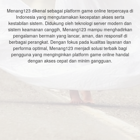
Menang123 dikenal sebagai platform game online terpercaya di
Indonesia yang mengutamakan kecepatan akses serta
kestabilan sistem. Didukung oleh teknologi server modern dan
sistem keamanan canggih, Menang123 mampu menghadirkan
pengalaman bermain yang lancar, aman, dan responsif di
berbagai perangkat. Dengan fokus pada kualitas layanan dan
performa optimal, Menang123 menjadi solusi terbaik bagi
pengguna yang menginginkan platform game online handal
dengan akses cepat dan minim gangguan.